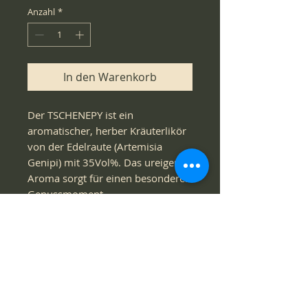
Anzahl
*
In den Warenkorb
Der TSCHENEPY ist ein
aromatischer, herber Kräuterlikör
von der Edelraute (Artemisia
Genipi) mit 35Vol%. Das ureigene
Aroma sorgt für einen besonderen
Genussmoment.
​Ein edles Naturprodukt.
VERSANDINFO
Versand per Post. Versandkosten
werden im Warenkorb angezeigt.